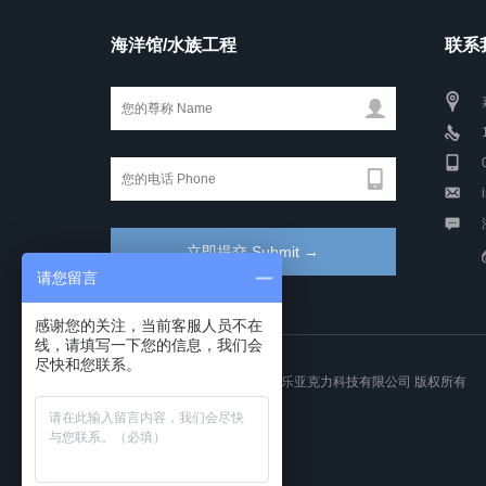
海洋馆/水族工程
联系我
请您留言
感谢您的关注，当前客服人员不在
线，请填写一下您的信息，我们会
尽快和您联系。
COPYRIGHT © 2021- 嘉兴米乐亚克力科技有限公司 版权所有
浙ICP备15045833号-2