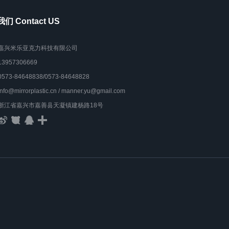
们 Contact US
嘉兴米乐亚克力科技有限公司
13957306669
0573-84648838/0573-84648828
info@mirrorplastic.cn / manner.yu@gmail.com
浙江省嘉兴市嘉善县天凝镇建杨路18号