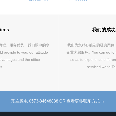
ices
我们的成功案例 
流程、服务优势、我们眼中的水
我们为您精心挑选的经典案例
ovide to you, our attitude
企业为您服务。You can go to revie
advantages and the office
so as to experience differe
es
serviced world To
现在致电 0573-84648838 OR 查看更多联系方式 →