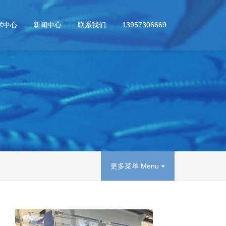
术中心
新闻中心
联系我们
13957306669
更多菜单 Menu