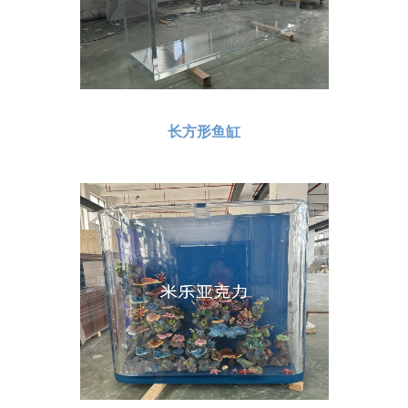
长方形鱼缸