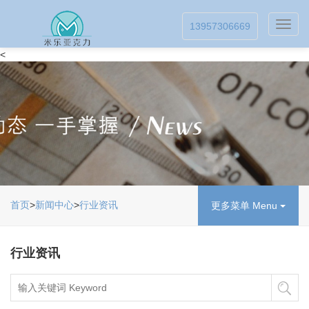
Toggl
13957306669
navig
<
首页
>
新闻中心
>
行业资讯
更多菜单 Menu
行业资讯