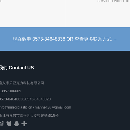
es
serviced world To
现在致电 0573-84648838 OR 查看更多联系方式 →
们 Contact US
嘉兴米乐亚克力科技有限公司
13957306669
0573-84648838/0573-84648828
info@mirrorplastic.cn / manner.yu@gmail.com
浙江省嘉兴市嘉善县天凝镇建杨路18号