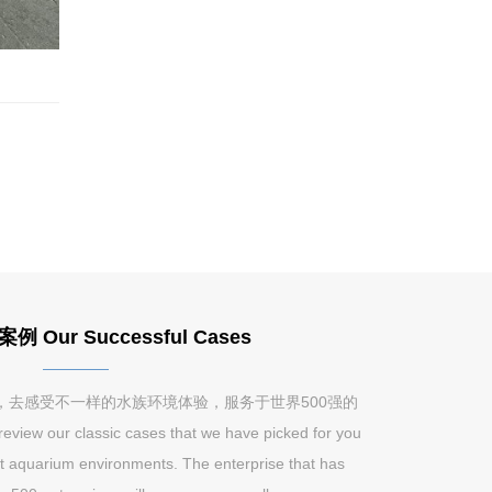
Our Successful Cases
，去感受不一样的水族环境体验，服务于世界500强的
w our classic cases that we have picked for you
nt aquarium environments. The enterprise that has