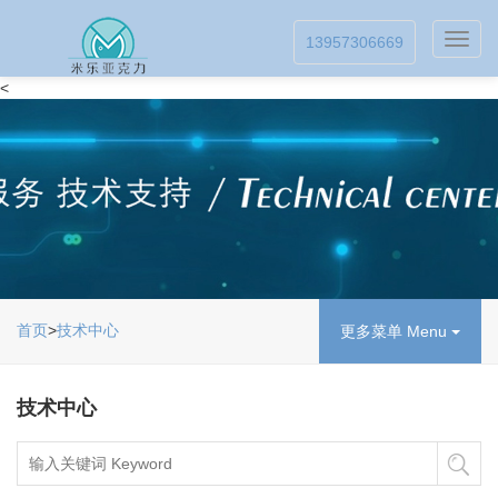
Toggl
13957306669
navig
<
首页
>
技术中心
更多菜单 Menu
技术中心