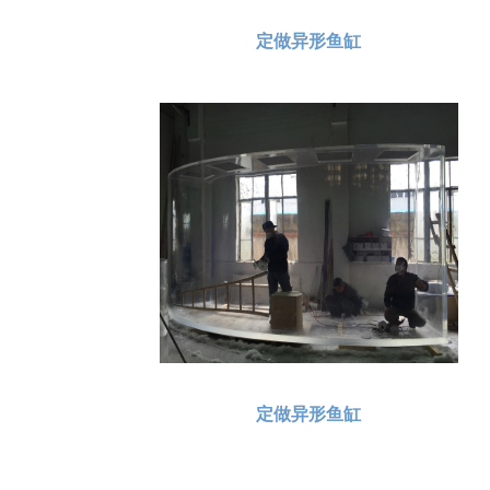
定做异形鱼缸
定做异形鱼缸