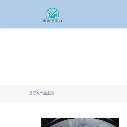
首页
>
产品服务