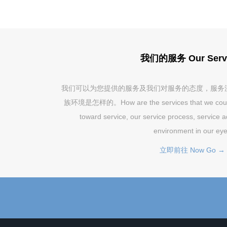
我们的服务 Our Serv
我们可以为您提供的服务及我们对服务的态度，服务
族环境是怎样的。How are the services that we could pr
toward service, our service process, service 
environment in our ey
立即前往 Now Go →