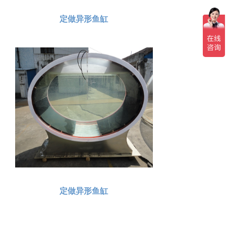
定做异形鱼缸
定做异形鱼缸