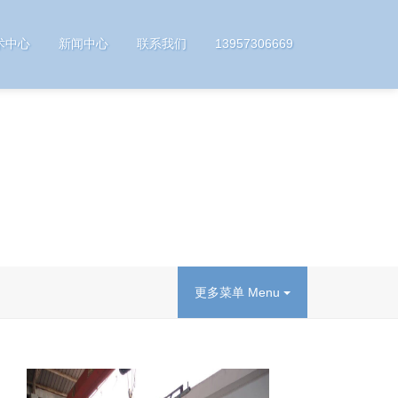
术中心
新闻中心
联系我们
13957306669
更多菜单 Menu