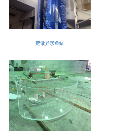
定做异形鱼缸