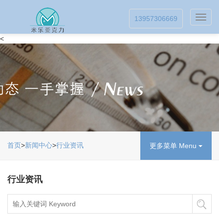
Toggl
13957306669
navig
<
首页
>
新闻中心
>
行业资讯
更多菜单 Menu
行业资讯