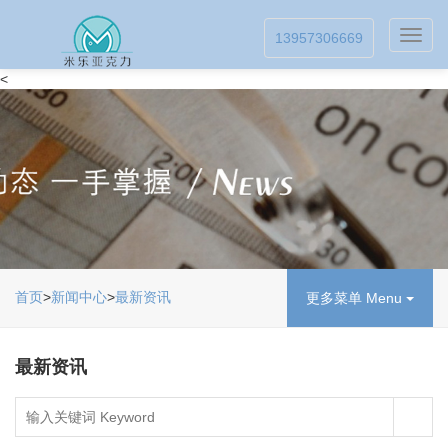
Toggl
13957306669
navig
<
首页
>
新闻中心
>
最新资讯
更多菜单 Menu
最新资讯