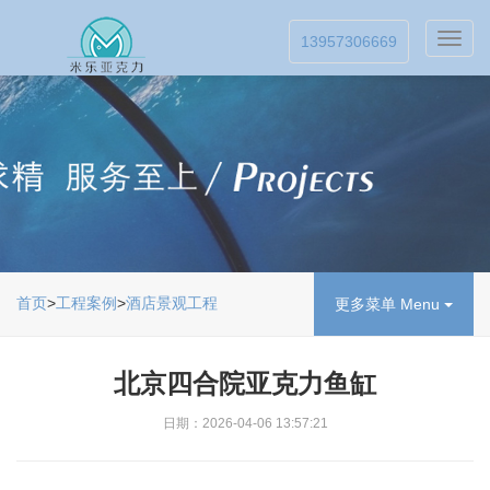
Toggl
13957306669
navig
首页
>
工程案例
>
酒店景观工程
更多菜单 Menu
北京四合院亚克力鱼缸
日期：2026-04-06 13:57:21