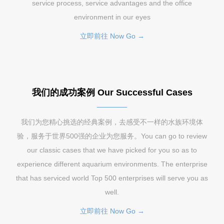
service process, service advantages and the office
environment in our eyes
立即前往 Now Go →
我们的成功案例 Our Successful Cases
我们为您精心挑选的经典案例，去感受不一样的水族环境体
验，服务于世界500强的企业为您服务。You can go to review
our classic cases that we have picked for you so as to
experience different aquarium environments. The enterprise
that has serviced world Top 500 enterprises will serve you as
well.
立即前往 Now Go →