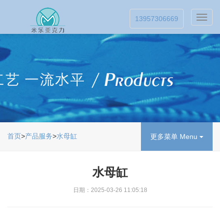
Toggl
13957306669
navig
首页
>
产品服务
>
水母缸
更多菜单 Menu
水母缸
日期：2025-03-26 11:05:18