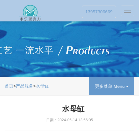
Toggl
13957306669
navig
首页
>
产品服务
>
水母缸
更多菜单 Menu
水母缸
日期：2024-05-14 13:56:05