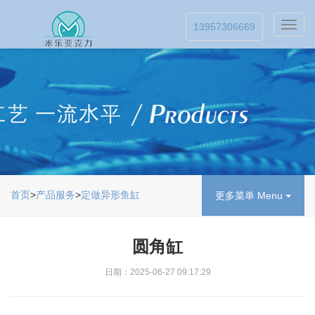
Toggl
13957306669
navig
首页
>
产品服务
>
定做异形鱼缸
更多菜单 Menu
圆角缸
日期：2025-06-27 09:17:29