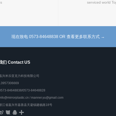
es
serviced world To
现在致电 0573-84648838 OR 查看更多联系方式 →
们 Contact US
嘉兴米乐亚克力科技有限公司
13957306669
0573-84648838/0573-84648828
info@mirrorplastic.cn / manner.yu@gmail.com
浙江省嘉兴市嘉善县天凝镇建杨路18号