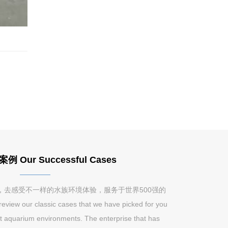
Our Successful Cases
，去感受不一样的水族环境体验，服务于世界500强的
w our classic cases that we have picked for you
nt aquarium environments. The enterprise that has