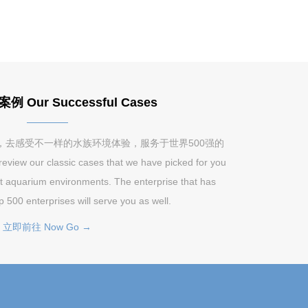
Our Successful Cases
，去感受不一样的水族环境体验，服务于世界500强的
w our classic cases that we have picked for you
nt aquarium environments. The enterprise that has
p 500 enterprises will serve you as well.
立即前往 Now Go →